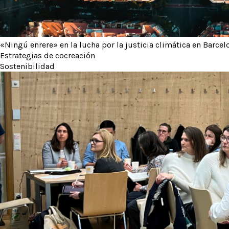
«Ningú enrere» en la lucha por la justicia climática en Barcel
Estrategias de cocreación
Sostenibilidad