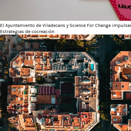
El Ayuntamiento de Viladecans y Science For Change impulsan 
Estrategias de cocreación