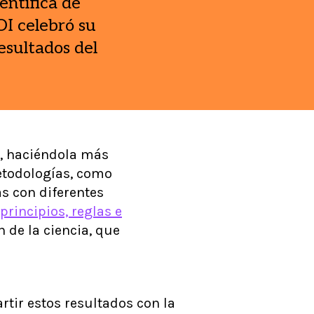
entífica de
OI celebró su
esultados del
ca, haciéndola más
metodologías, como
as con diferentes
principios, reglas e
 de la ciencia, que
tir estos resultados con la