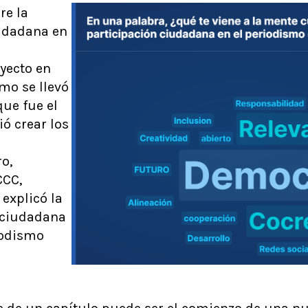
re la
iudadana en
a
yecto en
mo se llevó
que fue el
ó crear los
o,
CCC,
 explicó la
n ciudadana
iodismo