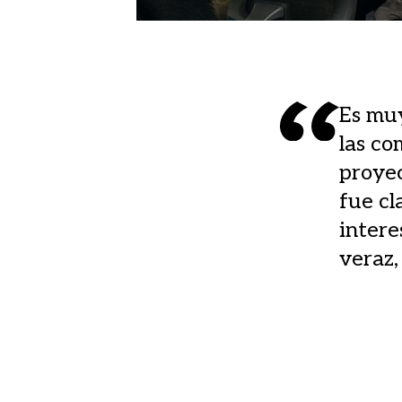
Es muy
las co
proyec
fue cl
intere
veraz,