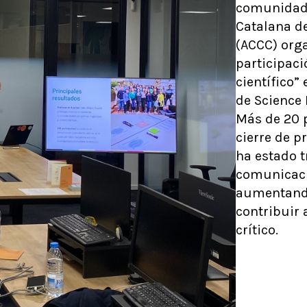
comunidad d
Catalana d
(ACCC) orga
participac
científico” 
de Science 
Más de 20 p
cierre de p
ha estado 
comunicació
aumentando
contribuir 
crítico.