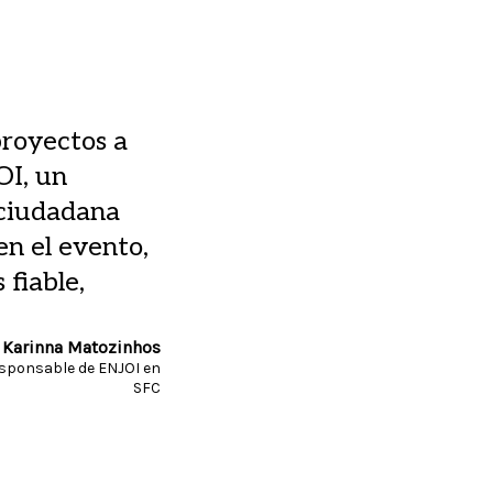
proyectos a
OI, un
 ciudadana
en el evento,
fiable,
Karinna Matozinhos
sponsable de ENJOI en
SFC