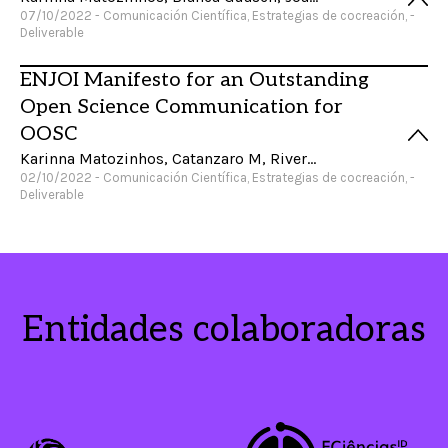
07/10/2022 - Comunicación Científica, Estrategias de cocreación, -
Deliverable
ENJOI Manifesto for an Outstanding
Open Science Communication for
OOSC
Karinna Matozinhos, Catanzaro M, Rivera M, Toran R, Tola E, Salandin T, Bonelli G, Boscolo M, Zolotonosa M, Creek M, Dijkstra A, Marín-González E
02/10/2022 - Comunicación Científica, Estrategias de cocreación, -
Deliverable
Entidades colaboradoras