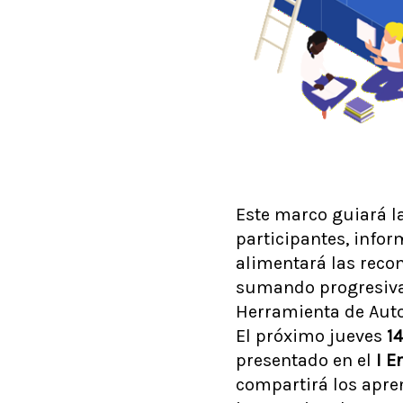
Este marco guiará l
participantes, infor
alimentará las recom
sumando progresivam
Herramienta de Autor
El próximo jueves
1
presentado en el
I E
compartirá los apre