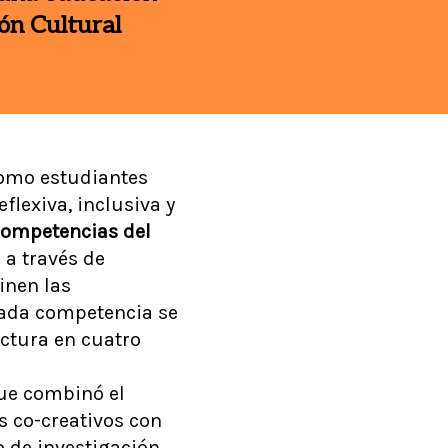
ón Cultural
como estudiantes
flexiva, inclusiva y
ompetencias del
 a través de
finen las
ada competencia se
uctura en cuatro
ue combinó el
s co-creativos con
o de investigación