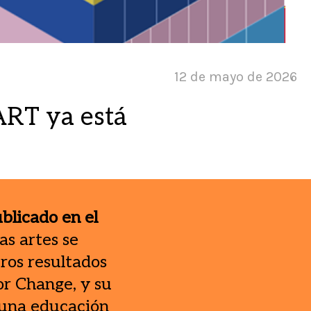
12 de mayo de 2026
ART ya está
blicado en el
as artes se
ros resultados
or Change, y su
 una educación