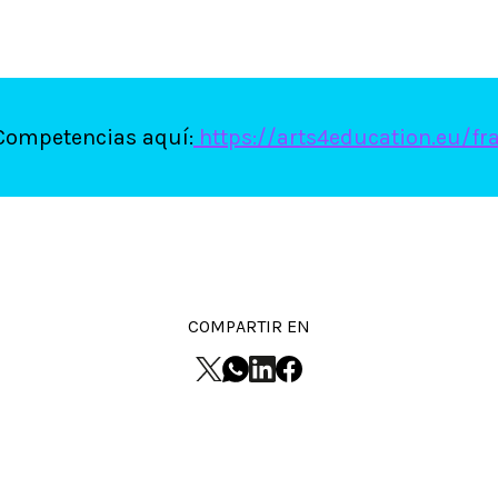
Competencias aquí:
https://arts4education.eu/f
COMPARTIR EN