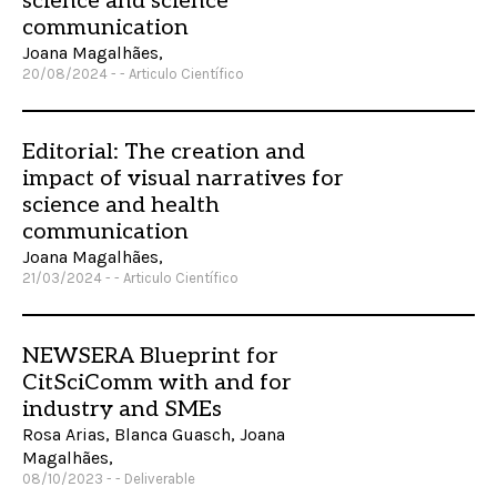
science and science
communication
Joana Magalhães,
20/08/2024 - - Articulo Científico
Editorial: The creation and
impact of visual narratives for
science and health
communication
Joana Magalhães,
21/03/2024 - - Articulo Científico
NEWSERA Blueprint for
CitSciComm with and for
industry and SMEs
Rosa Arias, Blanca Guasch, Joana
Magalhães,
08/10/2023 - - Deliverable