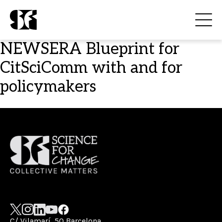
NEWSERA Blueprint for
CitSciComm with and for
policymakers
C/ Vilamarí, 50 Barcelona