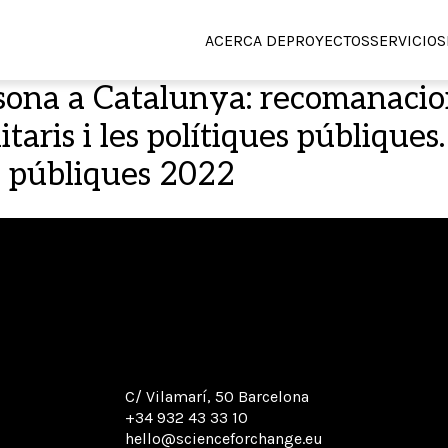
ACERCA DE
PROYECTOS
SERVICIOS
rsona a Catalunya: recomanaci
sanitaris i les polítiques públ
s públiques 2022
C/ Vilamarí, 50 Barcelona
+34 932 43 33 10
hello@scienceforchange.eu