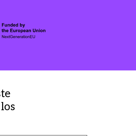
ste
los