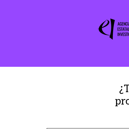
¿T
pr