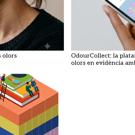
s olors
OdourCollect: la plat
olors en evidència am