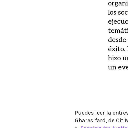
organ
los so
ejecuc
temáti
desde 
éxito.
hizo u
un eve
Puedes leer la entr
Gharesifard, de Citi