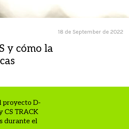
18 de September de 2022
S y cómo la
icas
l proyecto D-
e y CS TRACK
s durante el