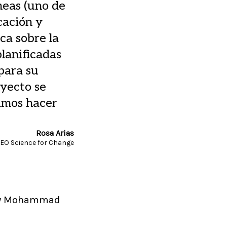
eas (uno de
cación y
ca sobre la
lanificadas
para su
oyecto se
amos hacer
Rosa Arias
EO Science for Change
us y Mohammad