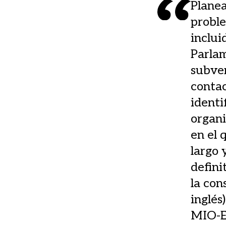
Planea
proble
inclui
Parlam
subve
contac
identi
organi
en el 
largo 
defini
la con
inglés
MIO-EC