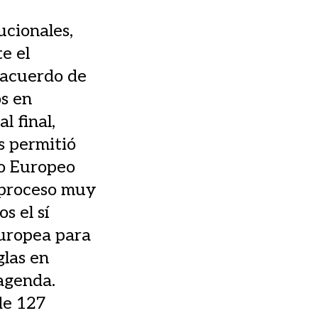
ucionales,
e el
 acuerdo de
s en
l final,
s permitió
to Europeo
 proceso muy
s el sí
Europea para
glas en
 agenda.
de 127