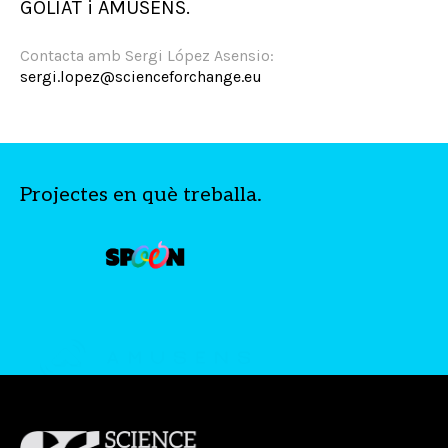
GOLIAT i AMUSENS.
Contacta amb Sergi López Asensio:
sergi.lopez@scienceforchange.eu
Projectes en què treballa.