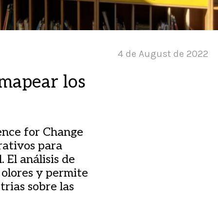
4 de August de 2022
 mapear los
ence for Change
rativos para
 El análisis de
 olores y permite
rias sobre las