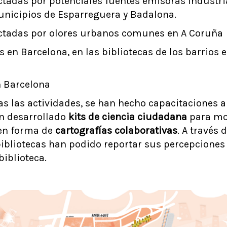
adas por potenciales fuentes emisoras industri
unicipios de Esparreguera y Badalona.
tadas por olores urbanos comunes en A Coruña
 en Barcelona, en las bibliotecas de los barrios 
n Barcelona
as las actividades, se han hecho capacitaciones a
an desarrollado
kits de ciencia ciudadana
para mon
 en forma de
cartografías colaborativas
. A través d
bibliotecas han podido reportar sus percepciones
biblioteca.