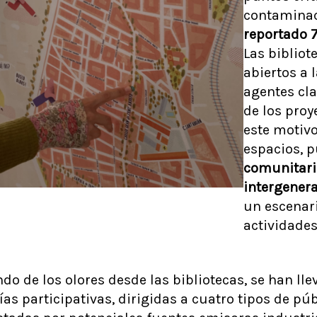
contaminac
reportado 7
Las bibliot
abiertos a
agentes cl
de los proy
este motivo
espacios, 
comunitario
intergener
un escenari
actividades
do de los olores desde las bibliotecas, se han ll
as participativas, dirigidas a cuatro tipos de púb