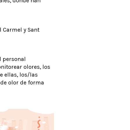
ales, donde han
el Carmel y Sant
l personal
itorear olores, los
e ellas, los/las
 de olor de forma