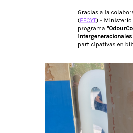
Gracias a la colabor
(
FECYT
) – Ministeri
programa
“OdourCol
intergeneracionales 
participativas en bib