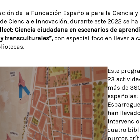
ación de la Fundación Española para la Ciencia y 
o de Ciencia e Innovación, durante este 2022 se h
lect: Ciencia ciudadana en escenarios de aprend
y transculturales”,
con especial foco en llevar a 
liotecas.
Este progr
23 activida
más de 380
españolas:
Esparreguer
han llevado
intervenci
cuatro bibl
puntos crít